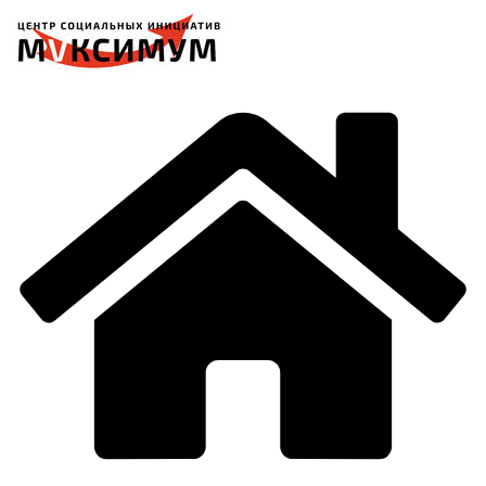
Перейти
к
содержимому