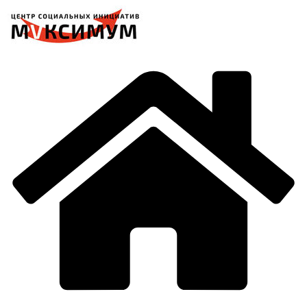
Перейти
к
содержимому