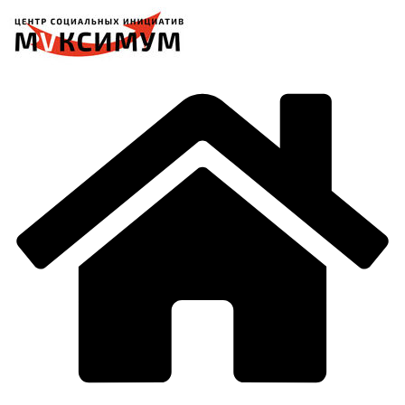
Перейти
к
содержимому