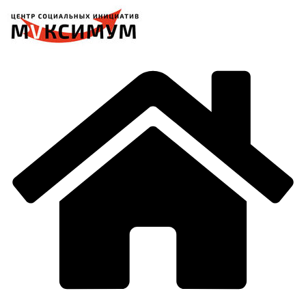
Перейти
к
содержимому