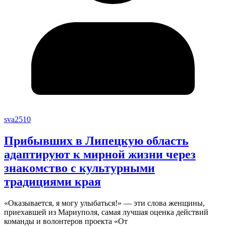
sva2510
Прибывших в Липецкую область​
адаптируют​ к мирной жизни​ через
знакомство с культурными
традициями края
«Оказывается, я могу​ улыбаться!» —​ эти слова​ женщины,
приехавшей из Мариуполя,​ самая лучшая оценка действий
команды и волонтеров проекта «От