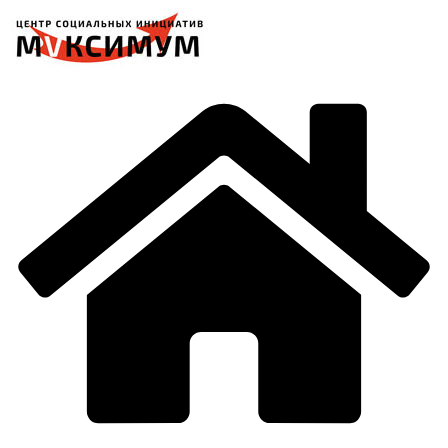
Перейти
к
содержимому