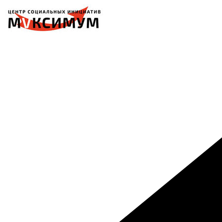
Перейти
к
содержимому