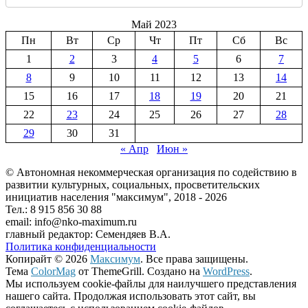
Май 2023
Пн
Вт
Ср
Чт
Пт
Сб
Вс
1
2
3
4
5
6
7
8
9
10
11
12
13
14
15
16
17
18
19
20
21
22
23
24
25
26
27
28
29
30
31
« Апр
Июн »
© Автономная некоммерческая организация по содействию в
развитии культурных, социальных, просветительских
инициатив населения "максимум", 2018 -
2026
Тел.: 8 915 856 30 88
email: info@nko-maximum.ru
главный редактор: Семендяев В.А.
Политика конфиденциальности
Копирайт © 2026
Максимум
. Все права защищены.
Тема
ColorMag
от ThemeGrill. Создано на
WordPress
.
Мы используем cookie-файлы для наилучшего представления
нашего сайта. Продолжая использовать этот сайт, вы