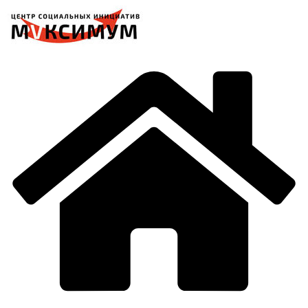
Перейти
к
содержимому