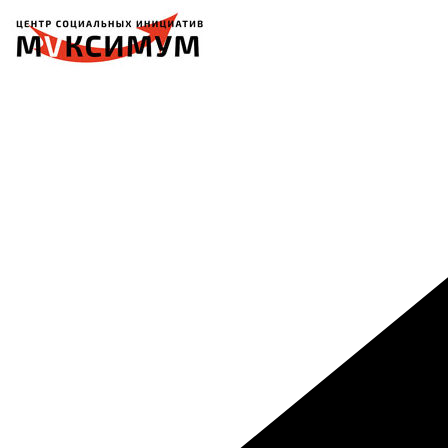
Перейти
к
содержимому