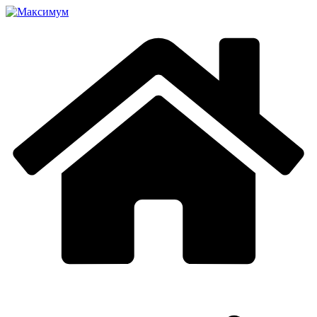
Перейти
к
содержимому