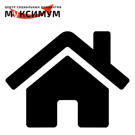
Перейти
к
содержимому