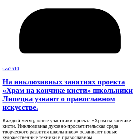
sva2510
На инклюзивных занятиях проекта
«Храм на кончике кисти» школьники
Липецка узнают о православном
искусстве.
Каждый месяц, юные участники проекта «Храм на кончике
кисти. Инклюзивная духовно-просветительская среда
творческого развития школьников» осваивают новые
художественные техники в православном