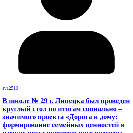
sva2510
В школе № 29 г. Липецка был проведен
круглый стол по итогам социально –
значимого проекта «Дорога к дому:
формирование семейных ценностей в
рамках восстановительного подхода»