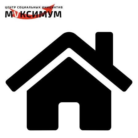
Перейти
к
содержимому