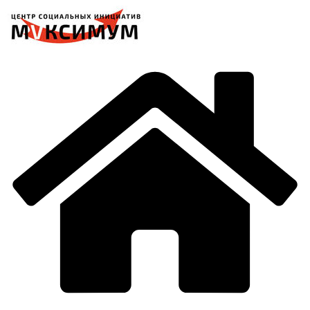
Перейти
к
содержимому