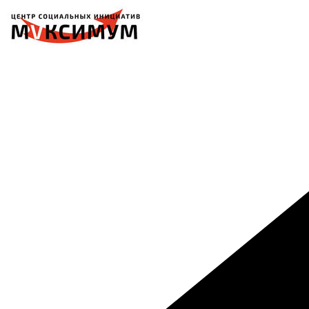
Перейти
к
содержимому