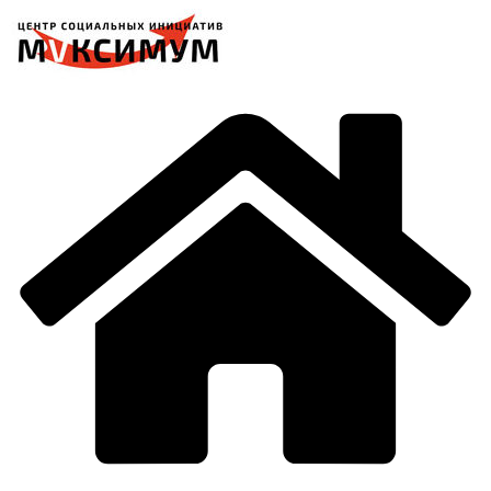
Перейти
к
содержимому