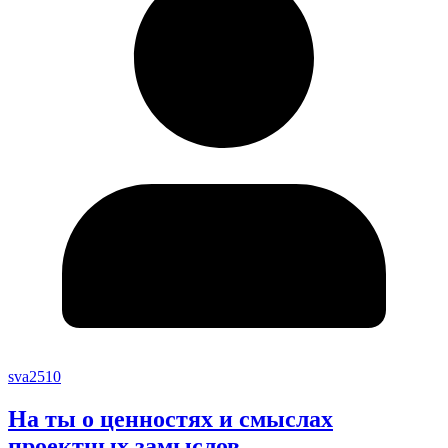
sva2510
На ты о ценностях и смыслах
проектных замыслов