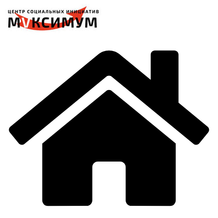
Перейти
к
содержимому