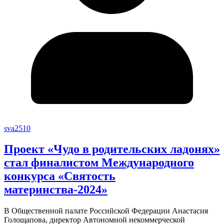
sva2510
Проект «Чудо в родительских ладонях»
стал финалистом Международного
конкурса «Святость
материнства-2024»
В Общественной палате Российской Федерации Анастасия
Голощапова, директор Автономной некоммерческой