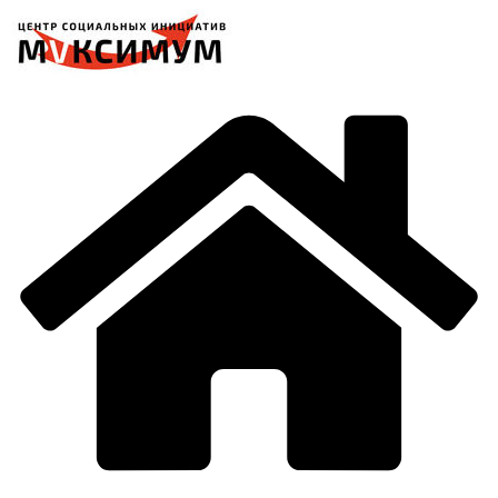
Перейти
к
содержимому