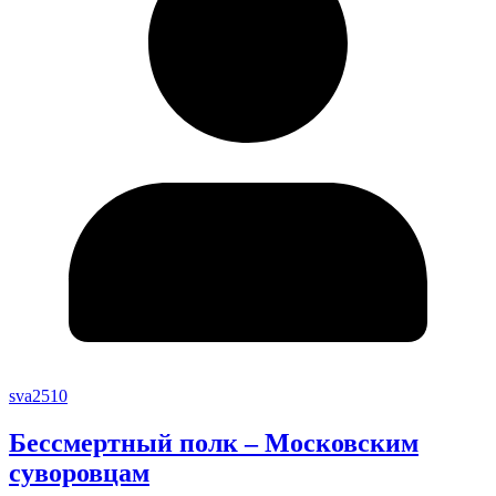
sva2510
Бессмертный полк – Московским
суворовцам