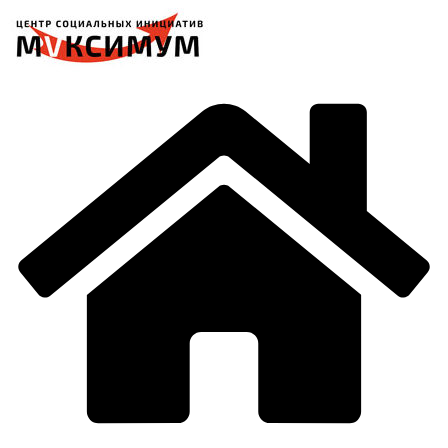
Перейти
к
содержимому