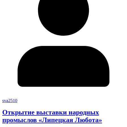
sva2510
Открытие выставки народных
промыслов «Липецкая Любота»