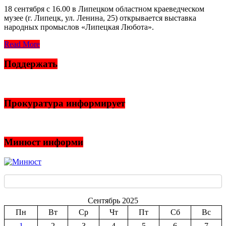
18 сентября с 16.00 в Липецком областном краеведческом
музее (г. Липецк, ул. Ленина, 25) открывается выставка
народных промыслов «Липецкая Любота».
Read More
Поддержать
Прокуратура информирует
Минюст информи
Сентябрь 2025
Пн
Вт
Ср
Чт
Пт
Сб
Вс
1
2
3
4
5
6
7