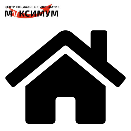
Перейти
к
содержимому