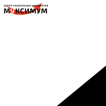
Перейти
к
содержимому