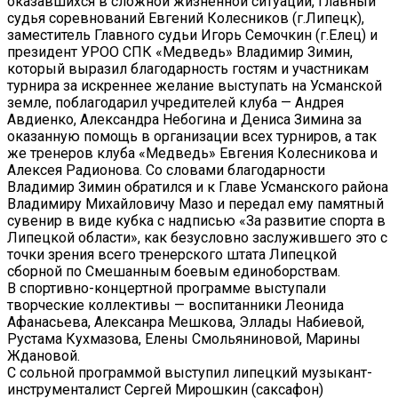
оказавшихся в сложной жизненной ситуации, Главный
судья соревнований Евгений Колесников (г.Липецк),
заместитель Главного судьи Игорь Семочкин (г.Елец) и
президент УРОО СПК «Медведь» Владимир Зимин,
который выразил благодарность гостям и участникам
турнира за искреннее желание выступать на Усманской
земле, поблагодарил учредителей клуба — Андрея
Авдиенко, Александра Небогина и Дениса Зимина за
оказанную помощь в организации всех турниров, а так
же тренеров клуба «Медведь» Евгения Колесникова и
Алексея Радионова. Со словами благодарности
Владимир Зимин обратился и к Главе Усманского района
Владимиру Михайловичу Мазо и передал ему памятный
сувенир в виде кубка с надписью «За развитие спорта в
Липецкой области», как безусловно заслужившего это с
точки зрения всего тренерского штата Липецкой
сборной по Смешанным боевым единоборствам.
В спортивно-концертной программе выступали
творческие коллективы — воспитанники Леонида
Афанасьева, Алексанра Мешкова, Эллады Набиевой,
Рустама Кухмазова, Елены Смольяниновой, Марины
Ждановой.
С сольной программой выступил липецкий музыкант-
инструменталист Сергей Мирошкин (саксафон)