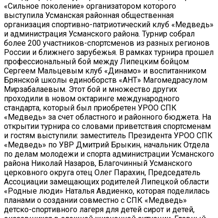
«Сильное поколение» организатором которого
выступила Усманская районная общественная
организация спортивно-патриотический клуб «Медведь»
и администрация Усманского района. Турнир собрал
более 200 участников-спортсменов из разных регионов
России и ближнего зарубежья. В рамках турнира прошел
профессиональный бой между Липецким бойцом
Сергеем Мальцевым клуб «Динамо» и воспитанником
Брянской школы единоборств «АНТ» Магомедрасулом
Мирзабалаевым. Этот бой и множество других
проходили в новом октаринге международного
стандарта, который был приобретен УРОО СПК
«Медведь» за счет областного и районного бюджета. На
открытии турнира со словами приветствия спортсменам
и гостям выступили: заместитель Президента УРОО СПК
«Медведь» по УВР Дмитрий Брыкин, начальник Отдела
по делам молодежи и спорта администрации Усманского
района Николай Назаров, Благочинный Усманского
церковного округа отец Олег Парахин, Председатель
Ассоциации замещающих родителей Липецкой области
«Родные люди» Наталья Авдиенко, которая поделилась
планами о создании совместно с СПК «Медведь»
детско-спортивного лагеря для детей сирот и детей,