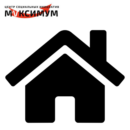
Перейти
к
содержимому