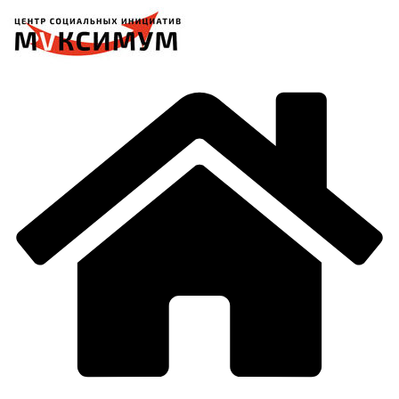
Перейти
к
содержимому