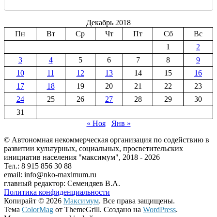
Декабрь 2018
Пн
Вт
Ср
Чт
Пт
Сб
Вс
1
2
3
4
5
6
7
8
9
10
11
12
13
14
15
16
17
18
19
20
21
22
23
24
25
26
27
28
29
30
31
« Ноя
Янв »
© Автономная некоммерческая организация по содействию в
развитии культурных, социальных, просветительских
инициатив населения "максимум", 2018 -
2026
Тел.: 8 915 856 30 88
email: info@nko-maximum.ru
главный редактор: Семендяев В.А.
Политика конфиденциальности
Копирайт © 2026
Максимум
. Все права защищены.
Тема
ColorMag
от ThemeGrill. Создано на
WordPress
.