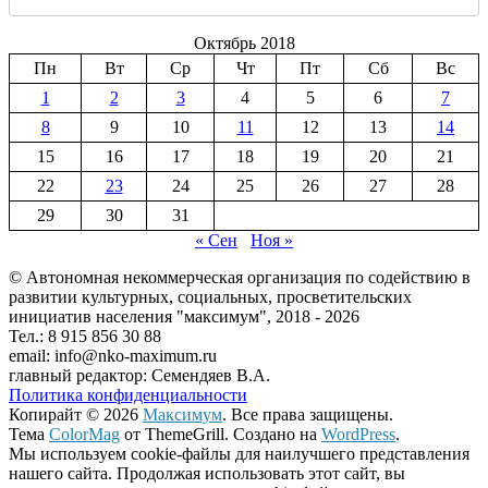
Октябрь 2018
Пн
Вт
Ср
Чт
Пт
Сб
Вс
1
2
3
4
5
6
7
8
9
10
11
12
13
14
15
16
17
18
19
20
21
22
23
24
25
26
27
28
29
30
31
« Сен
Ноя »
© Автономная некоммерческая организация по содействию в
развитии культурных, социальных, просветительских
инициатив населения "максимум", 2018 -
2026
Тел.: 8 915 856 30 88
email: info@nko-maximum.ru
главный редактор: Семендяев В.А.
Политика конфиденциальности
Копирайт © 2026
Максимум
. Все права защищены.
Тема
ColorMag
от ThemeGrill. Создано на
WordPress
.
Мы используем cookie-файлы для наилучшего представления
нашего сайта. Продолжая использовать этот сайт, вы