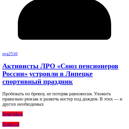
sva2510
Активисты ЛРО «Союз пенсионеров
России» устроили в Липецке
спортивный праздник
Пробежать по бревну, не потеряв равновесия. Уложить
правильно рюкзак и разжечь костер под дождем. В этих — и
других необходимых
Read More
Новости