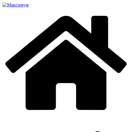
Перейти
к
содержимому