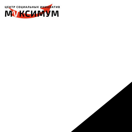
Перейти
к
содержимому