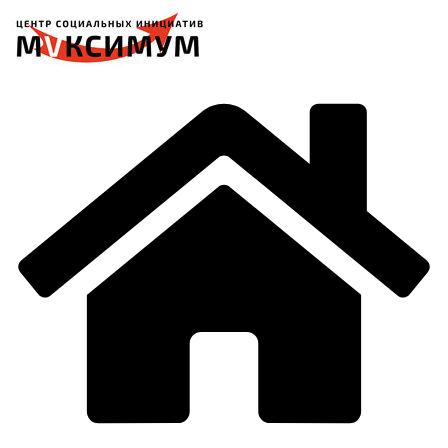
Перейти
к
содержимому