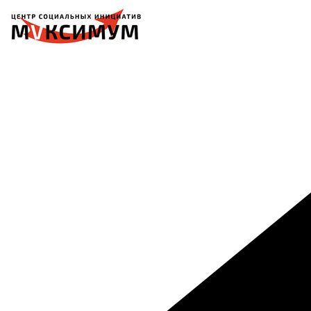
Перейти
к
содержимому