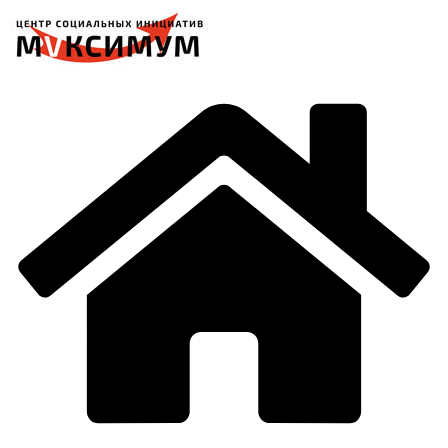
Перейти
к
содержимому