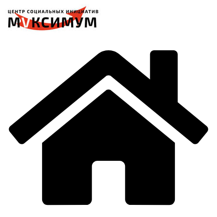
Перейти
к
содержимому