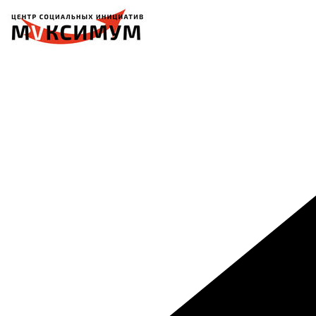
Перейти
к
содержимому