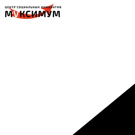
Перейти
к
содержимому