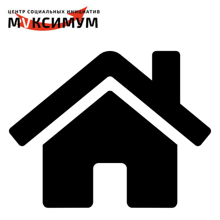
Перейти
к
содержимому