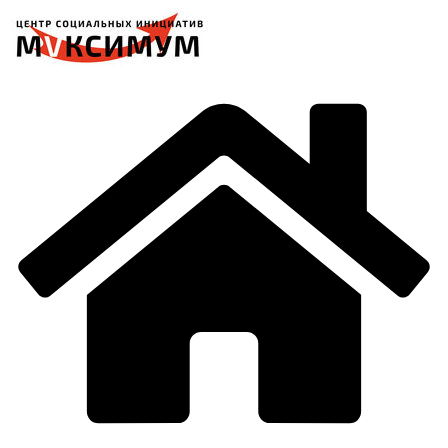
Перейти
к
содержимому