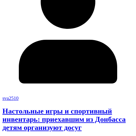
sva2510
Настольные игры и спортивный
инвентарь: приехавшим из Донбасса
детям организуют досуг