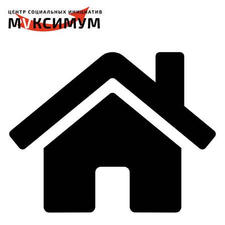
Перейти
к
содержимому