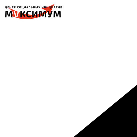
Перейти
к
содержимому