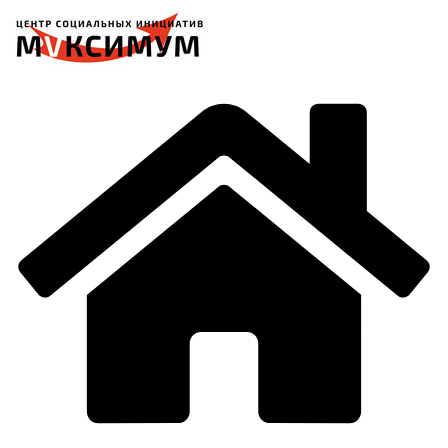
Перейти
к
содержимому