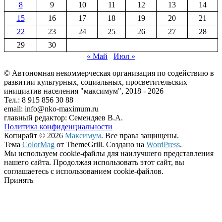
8
9
10
11
12
13
14
15
16
17
18
19
20
21
22
23
24
25
26
27
28
29
30
« Май
Июл »
© Автономная некоммерческая организация по содействию в
развитии культурных, социальных, просветительских
инициатив населения "максимум", 2018 -
2026
Тел.: 8 915 856 30 88
email: info@nko-maximum.ru
главный редактор: Семендяев В.А.
Политика конфиденциальности
Копирайт © 2026
Максимум
. Все права защищены.
Тема
ColorMag
от ThemeGrill. Создано на
WordPress
.
Мы используем cookie-файлы для наилучшего представления
нашего сайта. Продолжая использовать этот сайт, вы
соглашаетесь с использованием cookie-файлов.
Принять