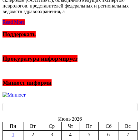
склерозом (ОООИБРС), объединило ведущих экспертов-
неврологов, представителей федеральных и региональных
ведомств здравоохранения, а
Read More
Поддержать
Прокуратура информирует
Минюст информи
Июнь 2026
Пн
Вт
Ср
Чт
Пт
Сб
Вс
1
2
3
4
5
6
7