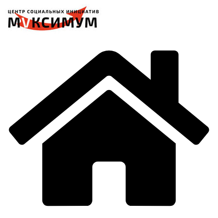
Перейти
к
содержимому