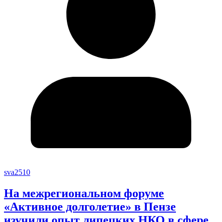
sva2510
На межрегиональном форуме
«Активное долголетие» в Пензе
изучили опыт липецких НКО в сфере