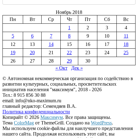
Ноябрь 2018
Пн
Вт
Ср
Чт
Пт
Сб
Вс
1
2
3
4
5
6
7
8
9
10
11
12
13
14
15
16
17
18
19
20
21
22
23
24
25
26
27
28
29
30
« Окт
Дек »
© Автономная некоммерческая организация по содействию в
развитии культурных, социальных, просветительских
инициатив населения "максимум", 2018 -
2026
Тел.: 8 915 856 30 88
email: info@nko-maximum.ru
главный редактор: Семендяев В.А.
Политика конфиденциальности
Копирайт © 2026
Максимум
. Все права защищены.
Тема
ColorMag
от ThemeGrill. Создано на
WordPress
.
Мы используем cookie-файлы для наилучшего представления
нашего сайта. Продолжая использовать этот сайт, вы