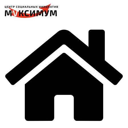
Перейти
к
содержимому