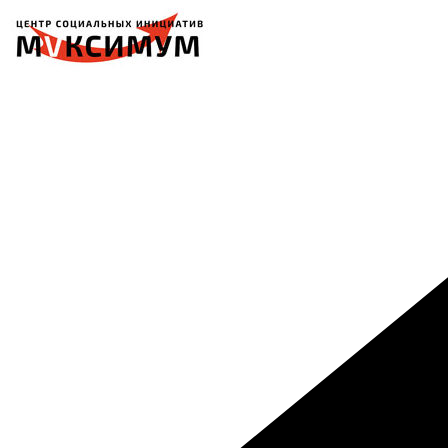
Перейти
к
содержимому