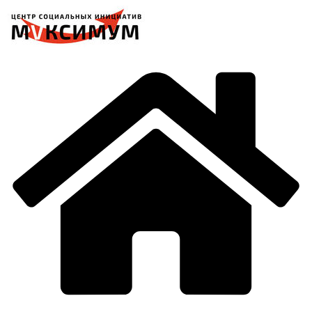
Перейти
к
содержимому