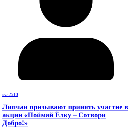
sva2510
Липчан призывают принять участие в
акции «Поймай Ёлку – Сотвори
Добро!»