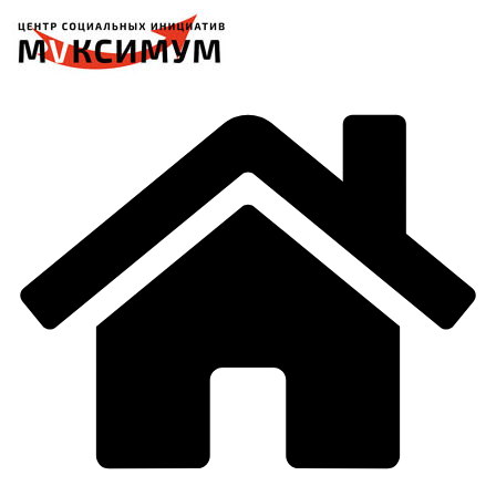
Перейти
к
содержимому