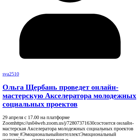
sva2510
Ольга Щербань проведет онлайн-
мастерскую Акселератора молодежных
социальных проектов
29 апреля с 17.00 на платформе
Zoomhttps://us04web.zoom.us/j/72807371630состоится онлайн-
мастерская Акселератора молодежных социальных проектов
по теме #ЭмоциональныйинтеллектЭмоциона́льный
интелле́кт — сумма навыков и