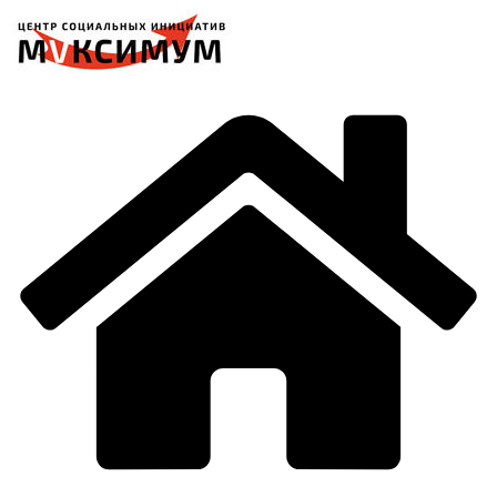
Перейти
к
содержимому