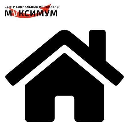
Перейти
к
содержимому