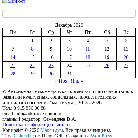
Декабрь 2020
Пн
Вт
Ср
Чт
Пт
Сб
Вс
1
2
3
4
5
6
7
8
9
10
11
12
13
14
15
16
17
18
19
20
21
22
23
24
25
26
27
28
29
30
31
« Ноя
Янв »
© Автономная некоммерческая организация по содействию в
развитии культурных, социальных, просветительских
инициатив населения "максимум", 2018 -
2026
Тел.: 8 915 856 30 88
email: info@nko-maximum.ru
главный редактор: Семендяев В.А.
Политика конфиденциальности
Копирайт © 2026
Максимум
. Все права защищены.
Тема
ColorMag
от ThemeGrill. Создано на
WordPress
.