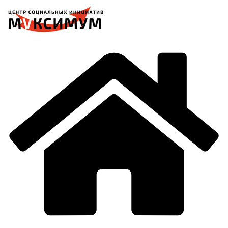
Перейти
к
содержимому