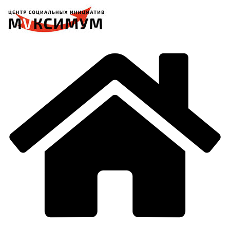
Перейти
к
содержимому