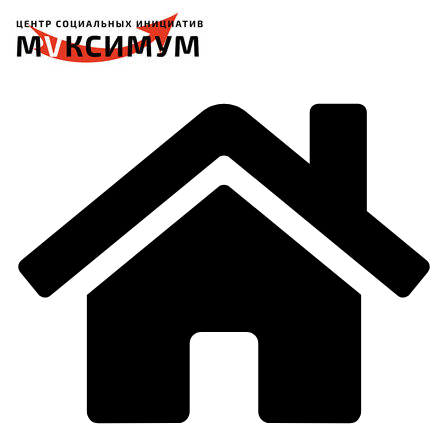
Перейти
к
содержимому