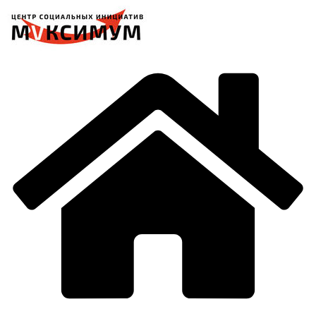
Перейти
к
содержимому