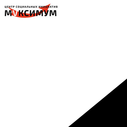
Перейти
к
содержимому