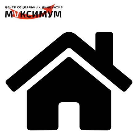
Перейти
к
содержимому