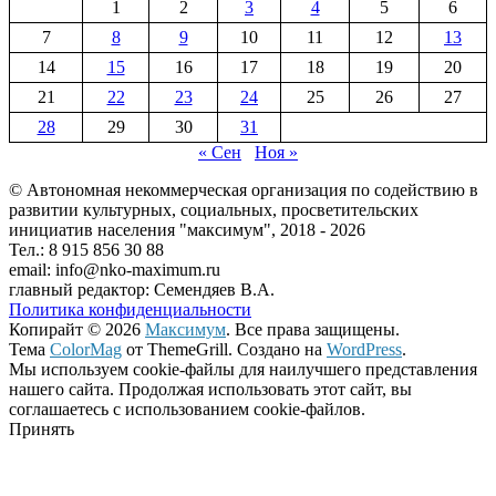
1
2
3
4
5
6
7
8
9
10
11
12
13
14
15
16
17
18
19
20
21
22
23
24
25
26
27
28
29
30
31
« Сен
Ноя »
© Автономная некоммерческая организация по содействию в
развитии культурных, социальных, просветительских
инициатив населения "максимум", 2018 -
2026
Тел.: 8 915 856 30 88
email: info@nko-maximum.ru
главный редактор: Семендяев В.А.
Политика конфиденциальности
Копирайт © 2026
Максимум
. Все права защищены.
Тема
ColorMag
от ThemeGrill. Создано на
WordPress
.
Мы используем cookie-файлы для наилучшего представления
нашего сайта. Продолжая использовать этот сайт, вы
соглашаетесь с использованием cookie-файлов.
Принять